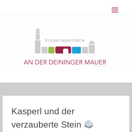
Z
Kindertagesstätte An der Deininger
u
m
Mauer Nördlingen
I
n
h
a
l
t
s
p
r
i
n
g
e
Kasperl und der
n
verzauberte Stein