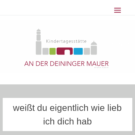
Z
Kindertagesstätte An der Deininger
u
m
Mauer Nördlingen
I
n
h
a
l
t
s
p
r
i
n
g
weißt du eigentlich wie lieb
e
n
ich dich hab