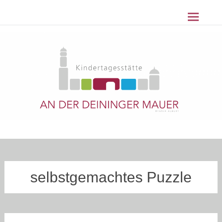
Z
Kindertagesstätte An der Deininger
u
m
Mauer Nördlingen
I
n
h
a
l
t
s
p
r
i
n
g
selbstgemachtes Puzzle
e
n