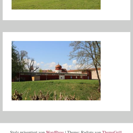
Stolz präsentiert von
WordPress
|
Theme: Radiate von
ThemeGrill
.