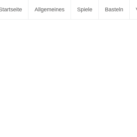
Deininger Mauer Nördlingen
Startseite
Allgemeines
Spiele
Basteln